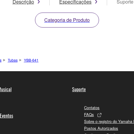
Descrição
Especificações
Suporte
Categoria de Produto
s
Tubas
YBB-641
usical
Suporte
Contatos
FAQs
 Eventos
Sobre o registro do Yamaha
Postos Autorizados