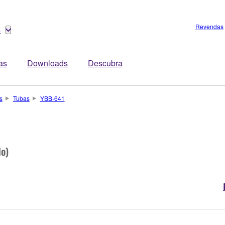
Revendas
s
tas
Downloads
Descubra
s
Tubas
YBB-641
do)