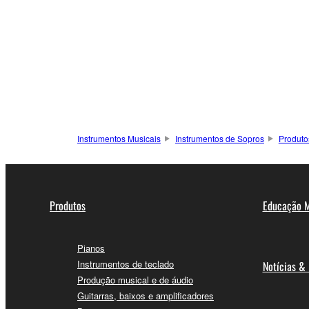
Instrumentos Musicais
Instrumentos de Sopros
Produto
Produtos
Educação M
Pianos
Instrumentos de teclado
Notícias &
Produção musical e de áudio
Guitarras, baixos e amplificadores