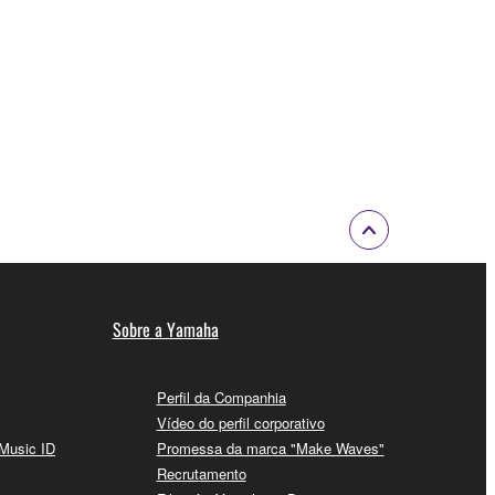
Sobre a Yamaha
Perfil da Companhia
Vídeo do perfil corporativo
 Music ID
Promessa da marca "Make Waves"
Recrutamento