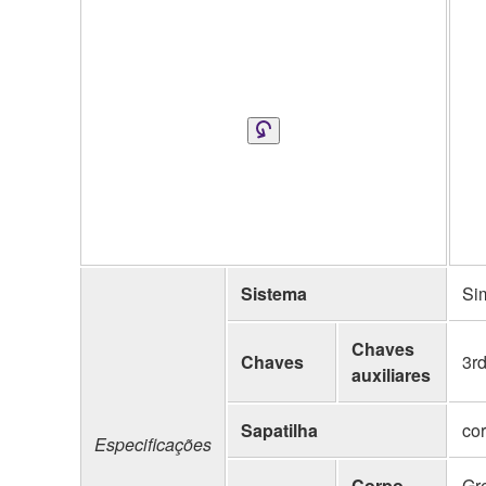
Sistema
Sim
Chaves
Chaves
3rd
auxiliares
Sapatilha
cor
Especificações
Corpo
Gr