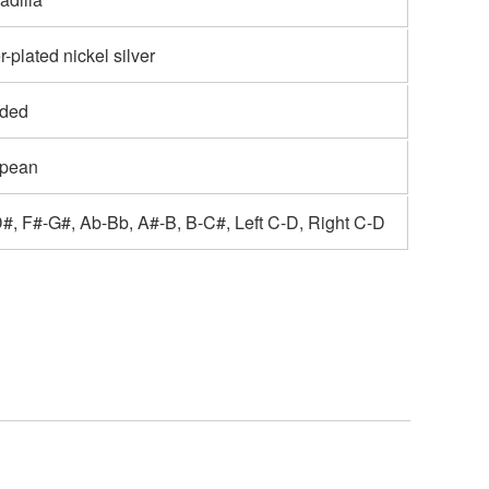
r-plated nickel silver
uded
pean
#, F#-G#, Ab-Bb, A#-B, B-C#, Left C-D, Right C-D