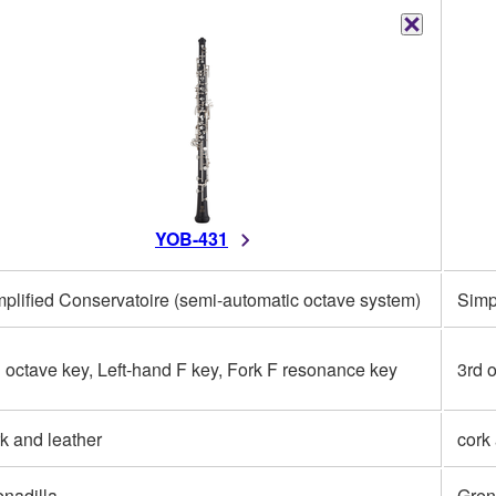
YOB-431
plified Conservatoire (semi-automatic octave system)
Simp
 octave key, Left-hand F key, Fork F resonance key
3rd 
k and leather
cork
enadilla
Gren