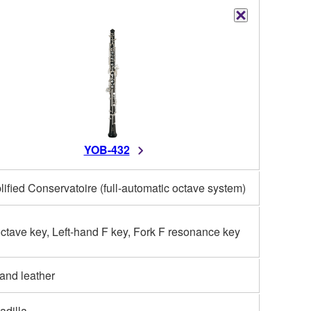
YOB-432
lified Conservatoire (full-automatic octave system)
octave key, Left-hand F key, Fork F resonance key
 and leather
adilla