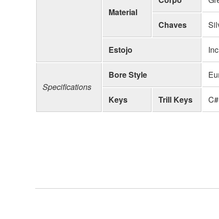
Material
Chaves
Sil
Estojo
In
Bore Style
Eu
Specifications
Keys
Trill Keys
C#