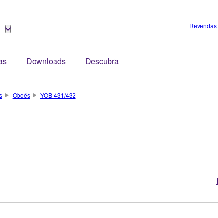
Revendas
s
tas
Downloads
Descubra
s
Oboés
YOB-431/432