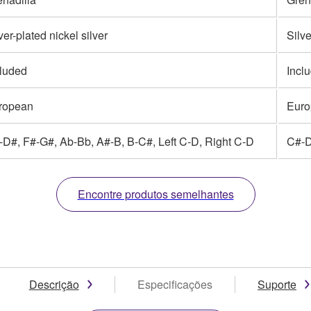
ver-plated nickel silver
Silve
cluded
Incl
ropean
Euro
-D#, F#-G#, Ab-Bb, A#-B, B-C#, Left C-D, Right C-D
C#-D
Encontre produtos semelhantes
Descrição
Especificações
Suporte