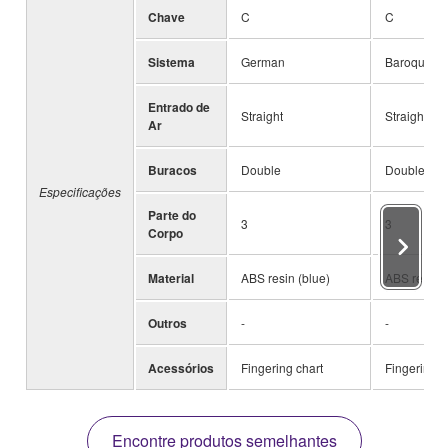
Chave
C
C
Sistema
German
Baroque
Entrado de
Straight
Straight
Ar
Buracos
Double
Double
Especificações
Parte do
3
3
Corpo
Material
ABS resin (blue)
ABS resin (
Outros
-
-
Acessórios
Fingering chart
Fingering c
Encontre produtos semelhantes