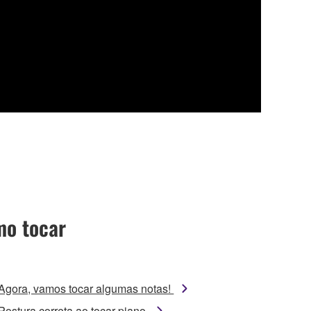
o tocar
Agora, vamos tocar algumas notas!
Postura correta ao tocar piano