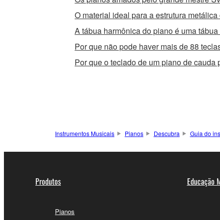
O material ideal para a estrutura metálic
A tábua harmônica do piano é uma tábu
Por que não pode haver mais de 88 tecl
Por que o teclado de um piano de cauda 
Instrumentos Musicais
Pianos
Descubra
Guia do in
Produtos
Educação M
Pianos