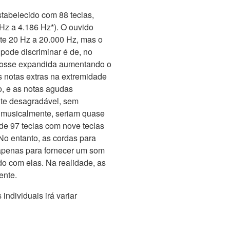
tabelecido com 88 teclas,
Hz a 4.186 Hz*). O ouvido
te 20 Hz a 20.000 Hz, mas o
pode discriminar é de, no
fosse expandida aumentando o
s notas extras na extremidade
o, e as notas agudas
te desagradável, sem
, musicalmente, seriam quase
de 97 teclas com nove teclas
No entanto, as cordas para
 apenas para fornecer um som
do com elas. Na realidade, as
ente.
individuais irá variar