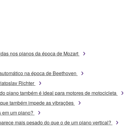
tidas nos pianos da época de Mozart
automático na época de Beethoven
iatoslav Richter
a do piano também é ideal para motores de motocicleta
a que também impede as vibrações
as em um piano?
parece mais pesado do que o de um piano vertical?