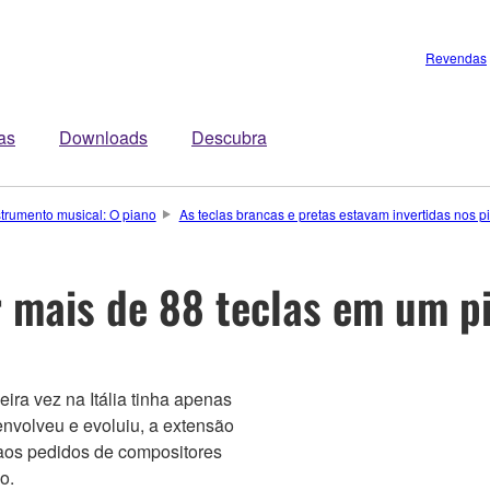
Revendas
tas
Downloads
Descubra
strumento musical: O piano
As teclas brancas e pretas estavam invertidas nos 
 mais de 88 teclas em um p
ira vez na Itália tinha apenas
envolveu e evoluiu, a extensão
aos pedidos de compositores
o.