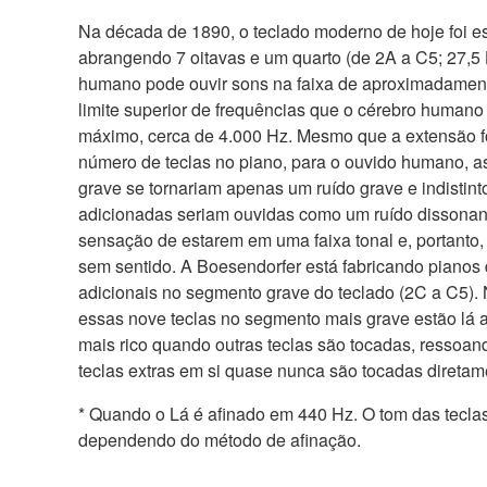
Na década de 1890, o teclado moderno de hoje foi es
abrangendo 7 oitavas e um quarto (de 2A a C5; 27,5 
humano pode ouvir sons na faixa de aproximadamen
limite superior de frequências que o cérebro humano 
máximo, cerca de 4.000 Hz. Mesmo que a extensão 
número de teclas no piano, para o ouvido humano, a
grave se tornariam apenas um ruído grave e indistint
adicionadas seriam ouvidas como um ruído dissonan
sensação de estarem em uma faixa tonal e, portanto
sem sentido. A Boesendorfer está fabricando pianos 
adicionais no segmento grave do teclado (2C a C5). 
essas nove teclas no segmento mais grave estão lá
mais rico quando outras teclas são tocadas, ressoan
teclas extras em si quase nunca são tocadas diretam
* Quando o Lá é afinado em 440 Hz. O tom das teclas 
dependendo do método de afinação.