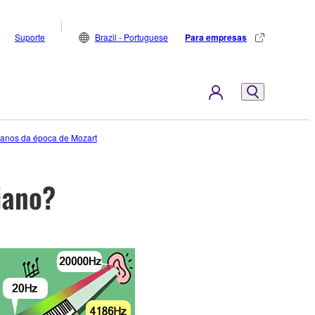
Suporte
Brazil - Portuguese
Para empresas
pianos da época de Mozart
iano?